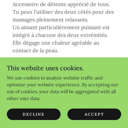
Accessoire de détente apprécié de tous.
Tu peux l’utiliser des deux côtés pour des
massages pleinement relaxants.
Un aimant particulièrement puissant est
intégré à chacune des deux extrémités.
Elle dégage une chaleur agréable au
contact de la peau.
Aimants : 2x 0,22 Tesla
This website uses cookies.
We use cookies to analyze website traffic and
Goutte
Réf. 1926
optimize your website experience. By accepting our
use of cookies, your data will be aggregated with all
Outil des massages Sentinelle et Quantum
other user data.
Full Body
DECLINE
ACCEPT